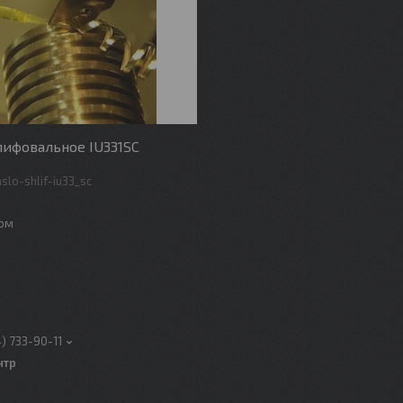
ифовальное IU331SC
slo-shlif-iu33_sc
том
л
4) 733-90-11
нтр