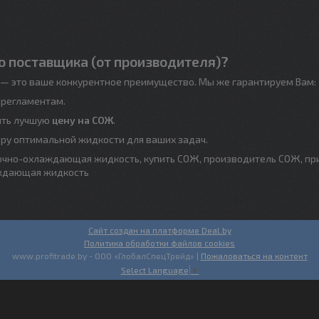
о поставщика (от производителя)?
— это ваше конкурентное преимущество. Мы же гарантируем Вам:
 регламентам.
ить лучшую
цену на СОЖ
.
ору оптимальной жидкости для ваших задач.
зочно-охлаждающая жидкость, купить СОЖ, производитель СОЖ, п
аждающая жидкость
Сайт создан на платформе Deal.by
Политика обработки файлов cookies
www.profitrade.by - ООО «ГлобалСпецТрейд» |
Пожаловаться на контент
Select Language
▼