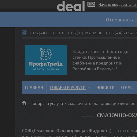
Начать продавать на 
Отправлять з
+375 (44) 733-90-11
+375 (17) 367-92-00
+375 (44) 717-41-
Найдётся всё: от болта и до
станка. Промышленное
снабжение предприятий
Республики Беларусь!
ГЛАВНАЯ
ТОВАРЫ И УСЛУГИ
НОВОСТИ
О НАС
Товары и услуги
Смазочно-охлаждающие жидкост
СМАЗОЧНО-ОХ
СОЖ (Смазочно-Охлаждающая Жидкость)
— это специ
инструмента и заготовки. Главные задачи — отвод тепл