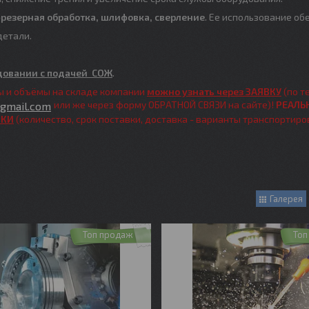
фрезерная обработка, шлифовка, сверление
. Ее использование об
етали.
довании с подачей СОЖ
.
ы и объёмы на складе компании
можно узнать через ЗАЯВКУ
(по 
или же через форму ОБРАТНОЙ СВЯЗИ на сайте)!
РЕАЛЬ
@gmail.com
ВКИ
(количество, срок поставки, доставка - варианты транспортировк
Галерея
Топ продаж
Топ