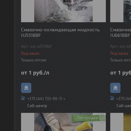
Смазочно-охлаждающая жидкость
Смазочн
IU5518BF
IU6618BF
soj-iu5518bf
soj-iu
Под заказ
Под заказ
Только оптом
Только оп
от 1
руб.
/л
от 1
руб
+375 (44) 733-90-11
+375 (4
Call-центр
Call-це
Топ продаж