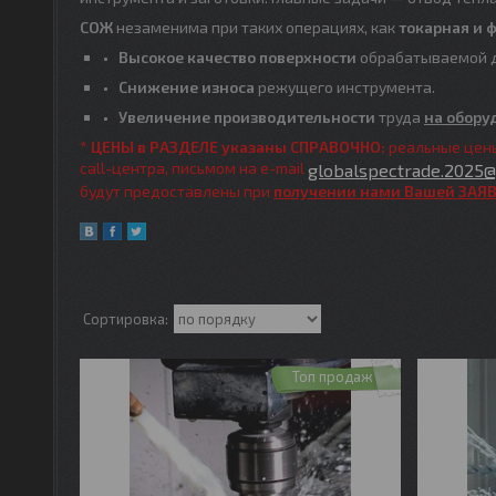
СОЖ
незаменима при таких операциях, как
токарная и 
Высокое качество поверхности
обрабатываемой д
Снижение износа
режущего инструмента.
Увеличение производительности
труда
на обору
*
ЦЕНЫ в РАЗДЕЛЕ указаны СПРАВОЧНО:
реальные цен
call-центра, письмом на e-mail
globalspectrade.2025
будут предоставлены при
получении нами Вашей ЗАЯ
Топ продаж