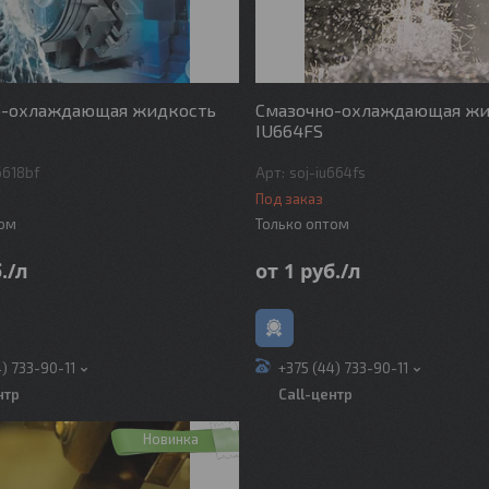
о-охлаждающая жидкость
Смазочно-охлаждающая жи
IU664FS
6618bf
soj-iu664fs
Под заказ
том
Только оптом
.
/л
от 1
руб.
/л
4) 733-90-11
+375 (44) 733-90-11
нтр
Call-центр
Новинка