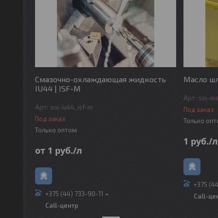
Смазочно-охлаждающая жидкость
Масло шл
IU44 | ISF-M
soj-ma
soj-iu44_isf-m
Под заказ
Под заказ
Только оп
Только оптом
1
руб.
/
от 1
руб.
/л
+375 (4
+375 (44) 733-90-11
Call-це
Call-центр