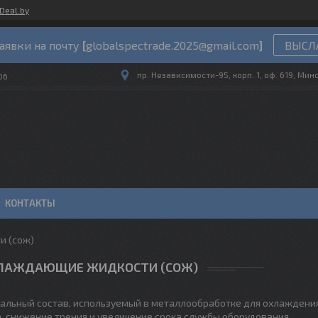
Deal.by
аявки на почту
[
globalspectrade.2025@gmail.com
]
ВЫСЛА
пр. Независимости-95, корп. 1, оф. 619, Мин
06
КОНТАКТЫ
и (сож)
ЛАЖДАЮЩИЕ ЖИДКОСТИ (СОЖ)
альный состав, используемый в металлообработке для охлаждения
а, снижение трения и увеличение срока службы оборудования.