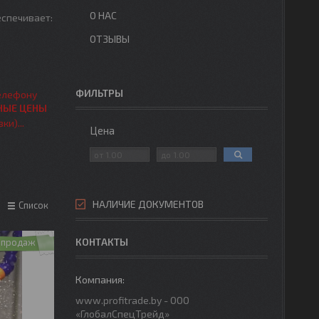
О НАС
еспечивает:
ОТЗЫВЫ
ФИЛЬТРЫ
телефону
НЫЕ ЦЕНЫ
и)...
Цена
НАЛИЧИЕ ДОКУМЕНТОВ
Список
КОНТАКТЫ
 продаж
www.profitrade.by - ООО
«ГлобалСпецТрейд»