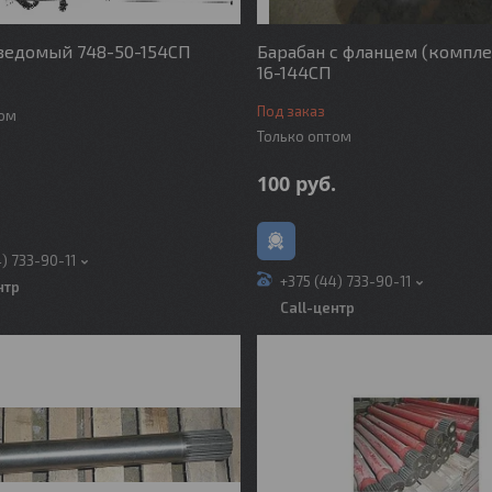
ведомый 748-50-154СП
Барабан с фланцем (компле
16-144СП
Под заказ
том
Только оптом
.
100
руб.
4) 733-90-11
+375 (44) 733-90-11
нтр
Call-центр