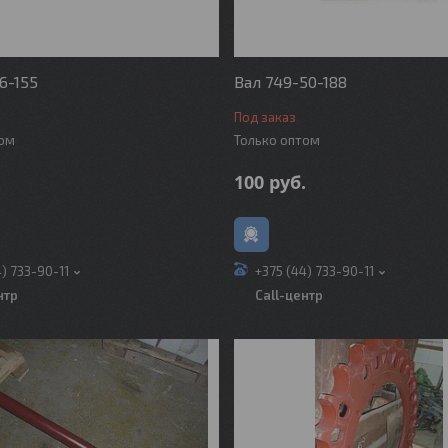
6-155
Вал 749-50-188
Под заказ
том
Только оптом
.
100
руб.
4) 733-90-11
+375 (44) 733-90-11
нтр
Call-центр