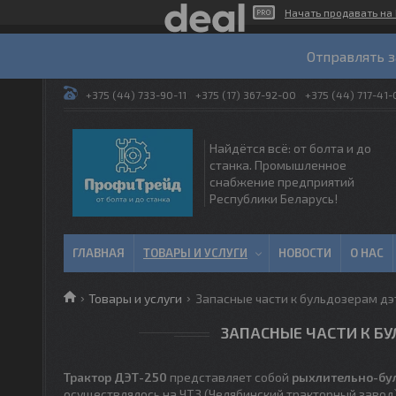
Начать продавать на 
Отправлять з
+375 (44) 733-90-11
+375 (17) 367-92-00
+375 (44) 717-41-
Найдётся всё: от болта и до
станка. Промышленное
снабжение предприятий
Республики Беларусь!
ГЛАВНАЯ
ТОВАРЫ И УСЛУГИ
НОВОСТИ
О НАС
Товары и услуги
Запасные части к бульдозерам дэт
ЗАПАСНЫЕ ЧАСТИ К БУ
Трактор ДЭТ-250
представляет собой
рыхлительно-бул
осуществлялось на ЧТЗ (
Челябинский тракторный заво
д