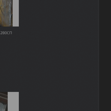
-280СП