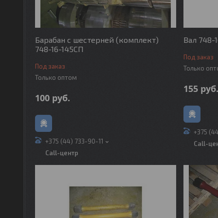
Барабан с шестерней (комплект)
Вал 748-1
748-16-145СП
Под заказ
Под заказ
Только оп
Только оптом
155
руб
100
руб.
+375 (4
+375 (44) 733-90-11
Call-це
Call-центр