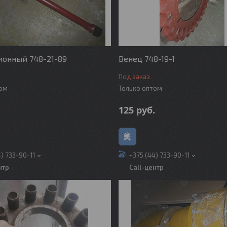
ионный 748-21-89
Венец 748-19-1
Под заказ
том
Только оптом
.
125
руб.
4) 733-90-11
+375 (44) 733-90-11
нтр
Call-центр