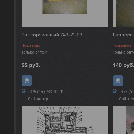
Вал торсионный 748-21-88
Вал торс
Под заказ
Под заказ
Только оптом
Только оп
55
руб.
140
руб
+375 (44) 733-90-11
+375 (4
Call-центр
Call-це