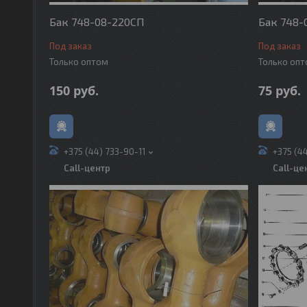
Бак 748-08-220СП
Бак 748-
Под заказ
Под заказ
Только оптом
Только оп
150
руб.
75
руб.
+375 (44) 733-90-11
+375 (4
Call-центр
Call-це