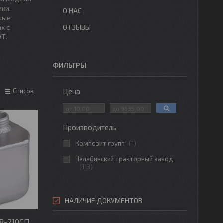
ики.
О НАС
рые
х с
ОТЗЫВЫ
ЭТ.
ФИЛЬТРЫ
Цена
Список
Производитель
Композит групп
1
Челябинский тракторный завод
113
НАЛИЧИЕ ДОКУМЕНТОВ
8-210СП