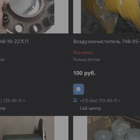
48-19-227СП
Воздухоочиститель 748-05
Под заказ
том
Только оптом
.
100
руб.
4) 733-90-11
+375 (44) 733-90-11
нтр
Call-центр