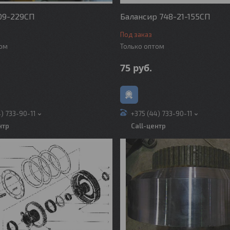
09-229СП
Балансир 748-21-155СП
Под заказ
том
Только оптом
75
руб.
4) 733-90-11
+375 (44) 733-90-11
нтр
Call-центр