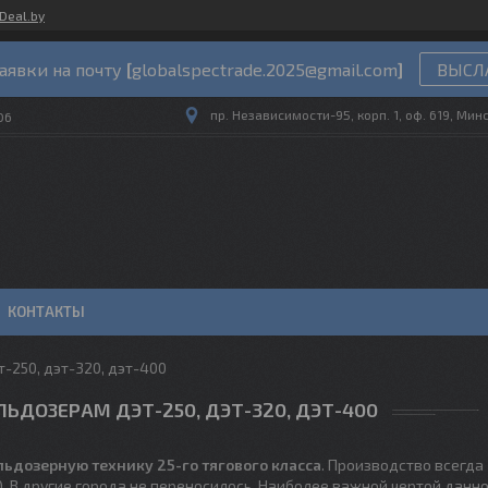
Deal.by
аявки на почту
[
globalspectrade.2025@gmail.com
]
ВЫСЛА
пр. Независимости-95, корп. 1, оф. 619, Мин
06
КОНТАКТЫ
-250, дэт-320, дэт-400
ЛЬДОЗЕРАМ ДЭТ-250, ДЭТ-320, ДЭТ-400
ьдозерную технику 25-го тягового класса
. Производство всегда
). В другие города не переносилось. Наиболее важной чертой данн