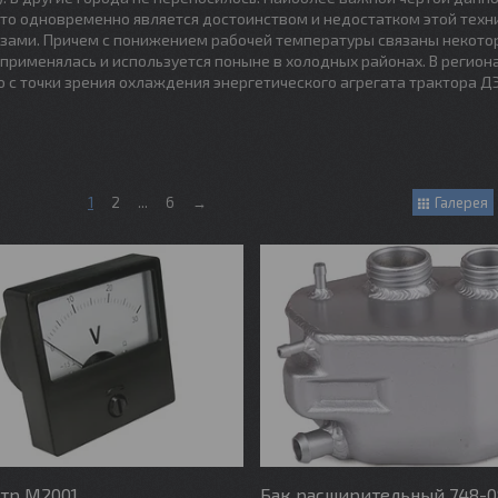
 Это одновременно является достоинством и недостатком этой техн
зами. Причем с понижением рабочей температуры связаны некото
применялась и используется поныне в холодных районах. В региона
 точки зрения охлаждения энергетического агрегата трактора Д
1
2
...
6
→
Галерея
тр М2001
Бак расширительный 748-0