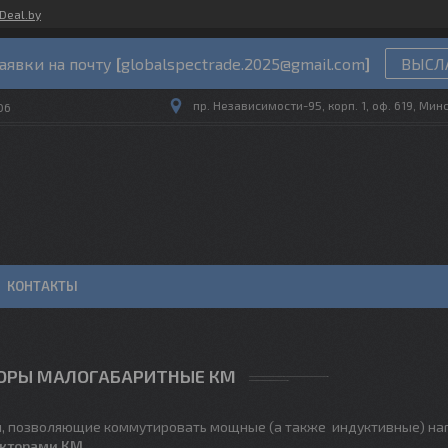
Deal.by
аявки на почту
[
globalspectrade.2025@gmail.com
]
ВЫСЛА
пр. Независимости-95, корп. 1, оф. 619, Мин
06
КОНТАКТЫ
ОРЫ МАЛОГАБАРИТНЫЕ КМ
 позволяющие коммутировать мощные (а также индуктивные) на
акторами КМ
.