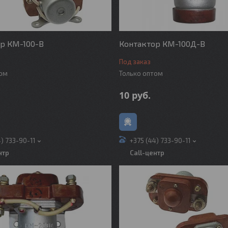
р КМ-100-В
Контактор КМ-100Д-В
Под заказ
том
Только оптом
10
руб.
4) 733-90-11
+375 (44) 733-90-11
нтр
Call-центр