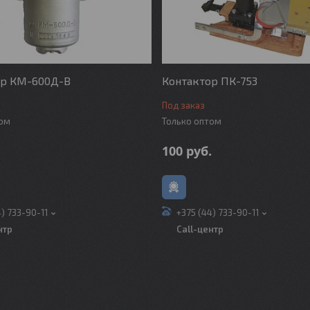
ор КМ-600Д-В
Контактор ПК-753
Под заказ
том
Только оптом
100
руб.
4) 733-90-11
+375 (44) 733-90-11
нтр
Call-центр