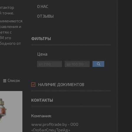
О НАС
нтактор
 точке.
ОТЗЫВЫ
применяются
равления и
етях с
КМ это
ФИЛЬТРЫ
бодного от
Цена
Список
НАЛИЧИЕ ДОКУМЕНТОВ
КОНТАКТЫ
www.profitrade.by - ООО
«ГлобалСпецТрейд»