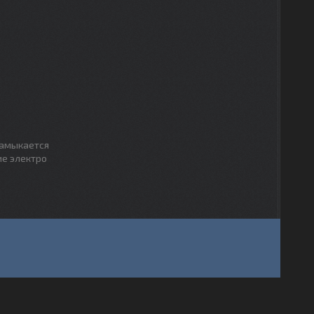
замыкается
ие электро