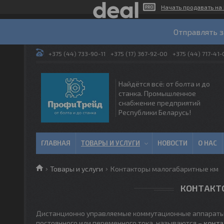
Начать продавать на 
Отправлять з
+375 (44) 733-90-11
+375 (17) 367-92-00
+375 (44) 717-41-
Найдётся всё: от болта и до
станка. Промышленное
снабжение предприятий
Республики Беларусь!
ГЛАВНАЯ
ТОВАРЫ И УСЛУГИ
НОВОСТИ
О НАС
Товары и услуги
Контакторы малогабаритные км
КОНТАКТ
Дистанционно управляемые коммутационные аппараты,
постоянного или переменного тока, называются –
конт