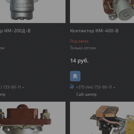
ор КМ-200Д-В
Контактор КМ-400-В
Под заказ
том
Только оптом
14
руб.
4) 733-90-11
+375 (44) 733-90-11
нтр
Call-центр