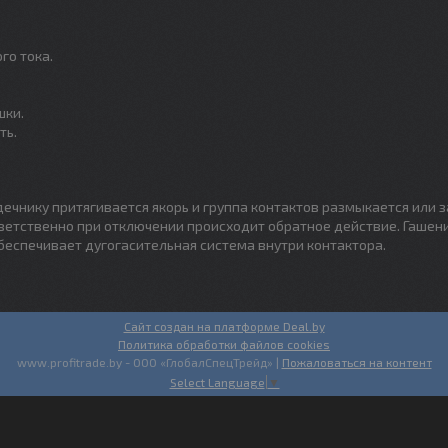
го тока.
шки.
ть.
дечнику притягивается якорь и группа контактов размыкается или 
тветственно при отключении происходит обратное действие. Гашен
беспечивает дугогасительная система внутри контактора.
Сайт создан на платформе Deal.by
Политика обработки файлов cookies
www.profitrade.by - ООО «ГлобалСпецТрейд» |
Пожаловаться на контент
Select Language
▼