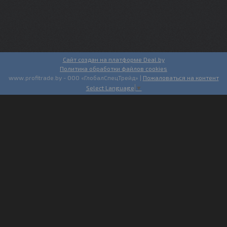
Сайт создан на платформе Deal.by
Политика обработки файлов cookies
www.profitrade.by - ООО «ГлобалСпецТрейд» |
Пожаловаться на контент
Select Language
▼