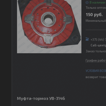
В наличии
Только опто
150
руб.
Минимальный 
+375 (44) 
Call-цент
Заказ тольк
График рабо
возврат това
Муфта-тормоз УВ-3146