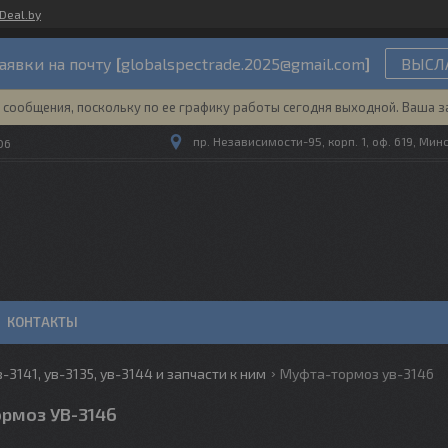
Deal.by
аявки на почту
[
globalspectrade.2025@gmail.com
]
ВЫСЛА
сообщения, поскольку по ее графику работы сегодня выходной. Ваша з
пр. Независимости-95, корп. 1, оф. 619, Мин
06
КОНТАКТЫ
-3141, ув-3135, ув-3144 и запчасти к ним
Муфта-тормоз ув-3146
рмоз УВ-3146