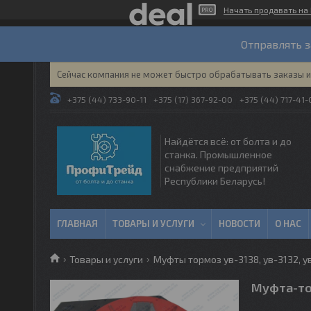
Начать продавать на 
Отправлять з
Сейчас компания не может быстро обрабатывать заказы и 
+375 (44) 733-90-11
+375 (17) 367-92-00
+375 (44) 717-41-
Найдётся всё: от болта и до
станка. Промышленное
снабжение предприятий
Республики Беларусь!
ГЛАВНАЯ
ТОВАРЫ И УСЛУГИ
НОВОСТИ
О НАС
Товары и услуги
Муфты тормоз ув-3138, ув-3132, ув
Муфта-то