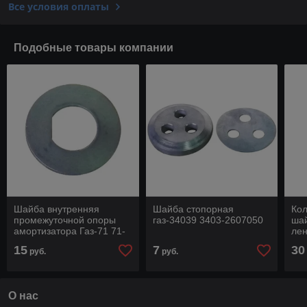
Все условия оплаты
Подобные товары компании
Шайба внутренняя
Шайба стопорная
Кол
промежуточной опоры
газ-34039 3403-2607050
шай
амортизатора Газ-71 71-
лен
2905744
32
15
7
30
руб.
руб.
О нас