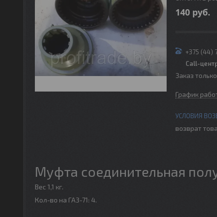
140
руб.
+375 (44) 
Call-цент
Заказ тольк
График рабо
возврат това
Муфта соединительная полу
Вес 1,1 кг.
Кол-во на ГАЗ-71: 4.