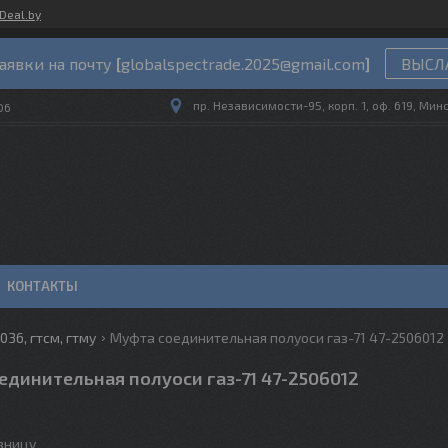
Deal.by
аявки на почту
[
globalspectrade.2025@gmail.com
]
ВЫСЛА
пр. Независимости-95, корп. 1, оф. 619, Мин
06
КОНТАКТЫ
036, гтсм, гтму
Муфта соединительная полуоси газ-71 47-2506012
единительная полуоси газ-71 47-2506012
озницу