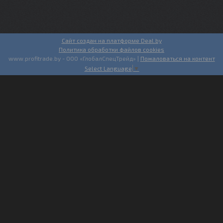
Сайт создан на платформе Deal.by
Политика обработки файлов cookies
www.profitrade.by - ООО «ГлобалСпецТрейд» |
Пожаловаться на контент
Select Language
▼