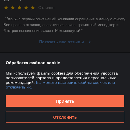
Отлично
"Это был первый опыт нашей компании обращения в данную фирму. 
Все прошло отлично, оперативная связь, грамотный менеджер и 
быстрое выполнение заказа. Рекомендуем! "
Показать все отзывы
О нас
Обработка файлов cookie
Мы используем файлы cookies для обеспечения удобства
Контакты
пользователей портала и предоставления персональных
рекомендаций.
Вы можете настроить файлы cookies или
отключить их.
Доставка и оплата
Принять
График работы
Полная версия сайта
Отклонить
Политика обработки cookies