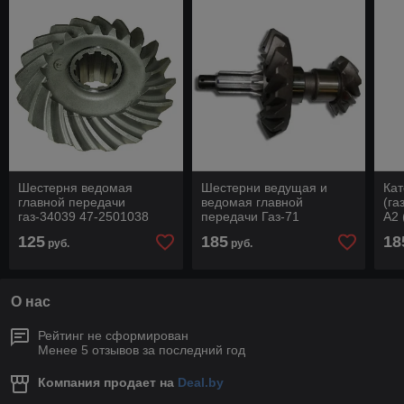
Шестерня ведомая
Шестерни ведущая и
Кат
главной передачи
ведомая главной
(га
газ-34039 47-2501038
передачи Газ-71
А2 
(комплект после
125
185
18
руб.
руб.
притирки) 47-2501033
О нас
Рейтинг не сформирован
Менее 5 отзывов за последний год
Компания продает на
Deal.by