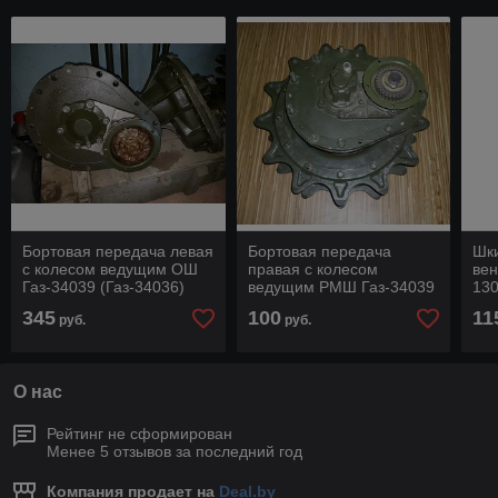
Бортовая передача левая
Бортовая передача
Шки
с колесом ведущим ОШ
правая с колесом
вен
Газ-34039 (Газ-34036)
ведущим РМШ Газ-34039
13
34036-2607011
(Газ-34036) 34036-
345
100
11
руб.
руб.
2607010-10
О нас
Рейтинг не сформирован
Менее 5 отзывов за последний год
Компания продает на
Deal.by