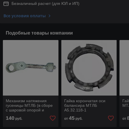
Безналичный расчет (для ЮЛ и ИП)
Все условия оплаты
Подобные товары компании
Механизм натяжения
Гайка корончатая оси
Гай
гусеницы МТЛБ (в сборе
балансира МТЛБ
МТ
с шаровой опорой и
А5.32.118-1
вилкой) А5.31.117-1
140
45
руб.
от
руб.
от