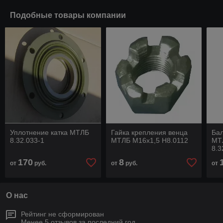
Подобные товары компании
Уплотнение катка МТЛБ
Гайка крепления венца
Ба
8.32.033-1
МТЛБ М16х1,5 Н8.0112
МТ
8.3
170
8
от
руб.
от
руб.
от
О нас
Рейтинг не сформирован
Менее 5 отзывов за последний год