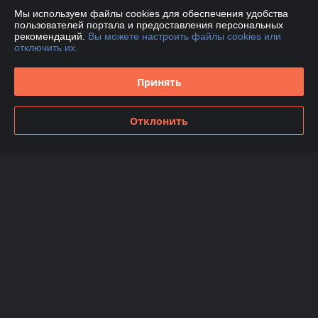
рекомендую вам эту фирму. 
Мы используем файлы cookies для обеспечения удобства
пользователей портала и предоставления персональных
рекомендаций.
Вы можете настроить файлы cookies или
Покупатель
06.11.2020
отключить их.
Отлично
Принять
"Это был первый опыт нашей компании обращения в данную фирму. 
Все прошло отлично, оперативная связь, грамотный менеджер и 
быстрое выполнение заказа. Рекомендуем! "
Отклонить
Показать все отзывы
О нас
Контакты
Доставка и оплата
График работы