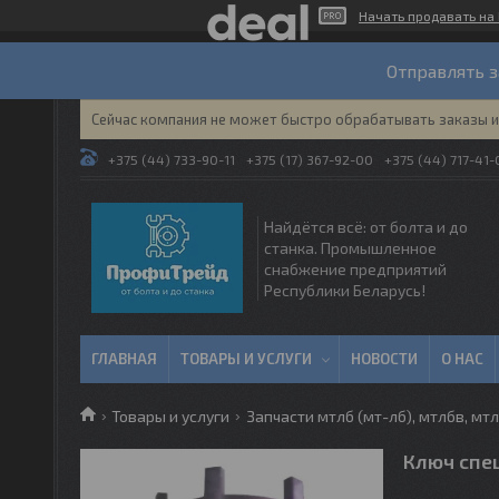
Начать продавать на 
Отправлять з
Сейчас компания не может быстро обрабатывать заказы и 
+375 (44) 733-90-11
+375 (17) 367-92-00
+375 (44) 717-41-
Найдётся всё: от болта и до
станка. Промышленное
снабжение предприятий
Республики Беларусь!
ГЛАВНАЯ
ТОВАРЫ И УСЛУГИ
НОВОСТИ
О НАС
Товары и услуги
Запчасти мтлб (мт-лб), мтлбв, мт
Ключ спе