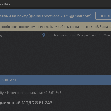
Deal.by
аявки на почту
[
globalspectrade.2025@gmail.com
]
ВЫСЛА
сообщения, поскольку по ее графику работы сегодня выходной. Ваша з
пр. Независимости-95, корп. 1, оф. 619, Мин
06
КОНТАКТЫ
лбу
Ключ специальный мтлб 8.61.243
циальный МТЛБ 8.61.243