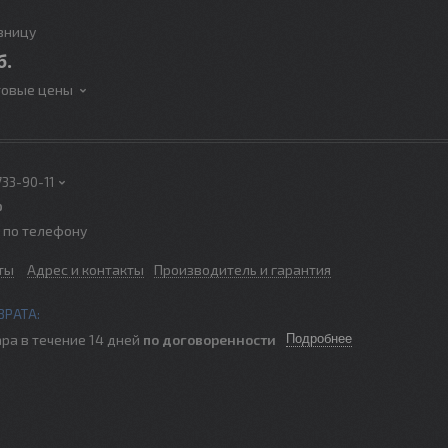
озницу
б.
товые цены
733-90-11
р
о по телефону
ты
Адрес и контакты
Производитель и гарантия
ра в течение 14 дней
по договоренности
Подробнее