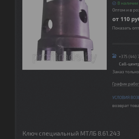
В наличии
Оптом и в р
от
110
ру
Показать оп
+375 (44) 
Call-цент
Заказ тольк
График рабо
возврат това
Ключ специальный МТЛБ 8.61.243