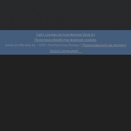
Сайт создан на платформе Deal.by
Политика обработки файлов cookies
www.profitrade.by - ООО «ГлобалСпецТрейд» |
Пожаловаться на контент
Select Language
▼