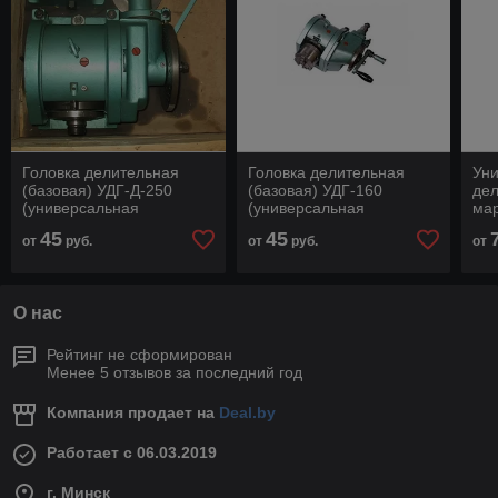
Головка делительная
Головка делительная
Ун
(базовая) УДГ-Д-250
(базовая) УДГ-160
дел
(универсальная
(универсальная
ма
делительная головка)
делительная головка)
(ши
45
45
от
руб.
от
руб.
от
нал
О нас
Рейтинг не сформирован
Менее 5 отзывов за последний год
Компания продает на
Deal.by
Работает с 06.03.2019
г. Минск