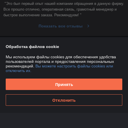
"Это был первый опыт нашей компании обращения в данную фирму. 
Все прошло отлично, оперативная связь, грамотный менеджер и 
быстрое выполнение заказа. Рекомендуем! "
Показать все отзывы
О нас
Обработка файлов cookie
Мы используем файлы cookies для обеспечения удобства
Контакты
пользователей портала и предоставления персональных
рекомендаций.
Вы можете настроить файлы cookies или
отключить их.
Доставка и оплата
Принять
График работы
Полная версия сайта
Отклонить
Политика обработки cookies
Сайт создан на платформе Deal.by