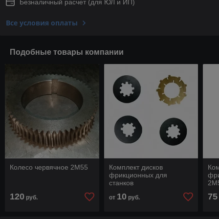
Безналичный расчет (для ЮЛ и ИП)
Все условия оплаты
Подобные товары компании
Колесо червячное 2М55
Комплект дисков
Ком
фрикционных для
фр
станков
2М
2М55,2М57,2А554
120
10
75
руб.
от
руб.