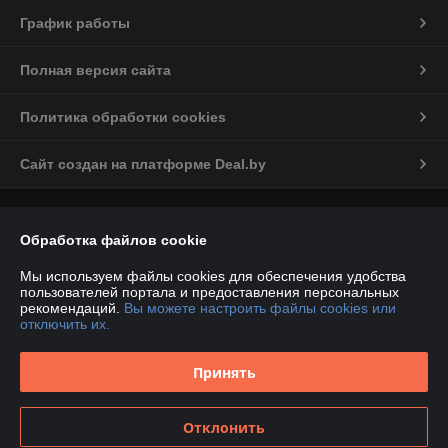
График работы
Полная версия сайта
Политика обработки cookies
Сайт создан на платформе Deal.by
Информация для покупателя
Обработка файлов cookie
Юридическое лицо:
Общество с ограниченной ответственностью
«ГлобалСпецТрейд»
Мы используем файлы cookies для обеспечения удобства
220030, Республика Беларусь, г.Минск, ул.Комсомольская, 11-7Д
пользователей портала и предоставления персональных
рекомендаций.
Вы можете настроить файлы cookies или
Регистрационный номер ЕГР: 193818085
отключить их.
УНП: 193818085
Принять
Регистрационный орган: Минский городской исполнительный комитет
Дата регистрации компании: 04.12.2024
Отклонить
Местонахождение книги жалоб и предложений: пр. Независимости-95,