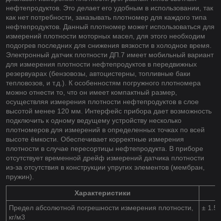
нефтепродуктов. Это делает его удобным в использовании, так
как нет потребности, заказывать плотномер для каждого типа
нефтепродуктов. Данный плотномер может использоваться для
измерений плотности моторных масел, для этого необходим
подогрев последних для снижения вязкости в холодное время.
Электронный датчик плотности ДП.7 имеет мобильный вариант
для измерения плотности нефтепродуктов в передвижных
резервуарах (бензовозы, автоцистерны, топливные баки
тепловозов, и т.д.). К особенностям погружного плотномера
можно отнести то, что он имеет компактный размер,
осуществляя измерения плотности нефтепродуктов в слое
высотой менее 120 мм. Интерфейс прибора дает возможность
подключить к одному ведущему устройству несколько
плотномеров для измерений в определенных точках по всей
высоте ёмкости. Обеспечивает корректные измерения
плотности в случае пересортицы нефтепродукта. В приборе
отсутствует временной дрейф измерений датчика плотности
из-за отсутствия в конструкции упругих элементов (мембран,
пружин).
Характеристики
Предел абсолютной погрешности измерения плотности,
± 1.5
кг/м
3