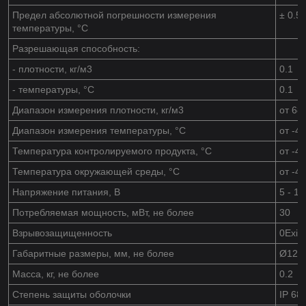
Предел абсолютной погрешности измерения
± 0.5
температуры, °C
Разрешающая способность:
- плотности, кг/м
3
0.1
- температуры, °С
0.1
Диапазон измерения плотности, кг/м
3
от 68
Диапазон измерения температуры, °С
от -4
Температура контролируемого продукта, °С
от -4
Температура окружающей среды, °С
от -4
Напряжение питания, В
5 - 12
Потребляемая мощность, мВт, не более
30
Взрывозащищенность
0Exia
Габаритные размеры, мм, не более
Ø120
Масса, кг, не более
0.2
Степень защиты оболочки
IP 68