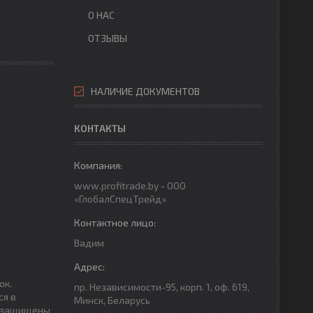
О НАС
ОТЗЫВЫ
НАЛИЧИЕ ДОКУМЕНТОВ
КОНТАКТЫ
www.profitrade.by - ООО
«ГлобалСпецТрейд»
Вадим
ок.
пр. Независимости-95, корп. 1, оф. 619,
ся в
Минск, Беларусь
лезащищены