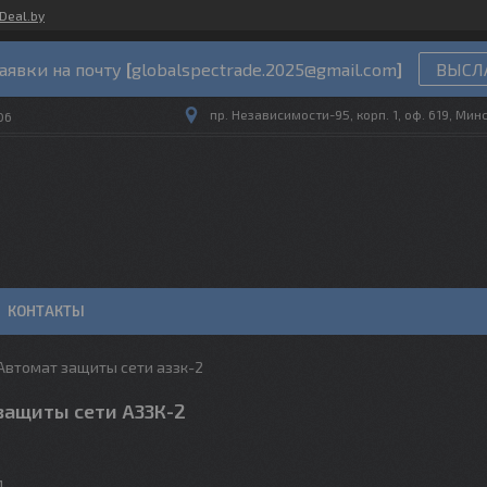
Deal.by
аявки на почту
[
globalspectrade.2025@gmail.com
]
ВЫСЛА
пр. Независимости-95, корп. 1, оф. 619, Мин
06
КОНТАКТЫ
Автомат защиты сети аззк-2
защиты сети АЗЗК-2
м