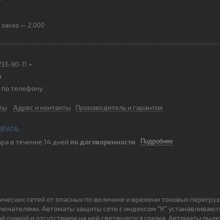
заказ — 2.000
733-90-11
р
о по телефону
ты
Адрес и контакты
Производитель и гарантия
ра в течение 14 дней
по договоренности
Подробнее
ческих сетей от опасных по величине и времени токовых перегруз
чателями. Автоматы защиты сети с индексом "К" устанавливают
й ручкой и отсутствием на ней светящегося глазка. Автоматы пы