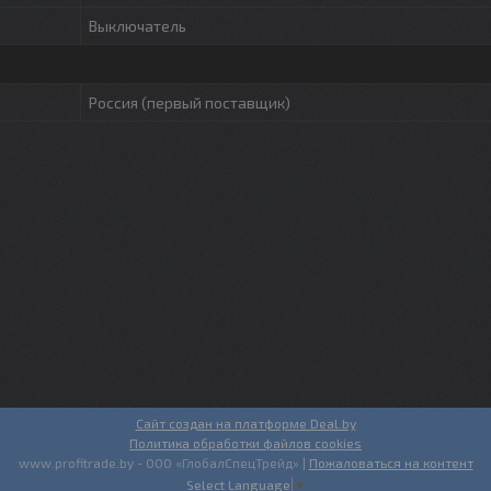
Выключатель
Россия (первый поставщик)
Сайт создан на платформе Deal.by
Политика обработки файлов cookies
www.profitrade.by - ООО «ГлобалСпецТрейд» |
Пожаловаться на контент
Select Language
▼