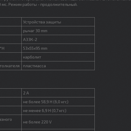
0 мс. Режим работы - продолжительный.
Устройства защиты
рычаг 30 mm
АЗ3К-2
*H
53х55х95 mm
карболит
-толкателя
пластмасса
2 A
не более 58,9 Н (6,0 кгс)
не менее 6,9 Н (0,7 кгс)
азного
не более 220 V