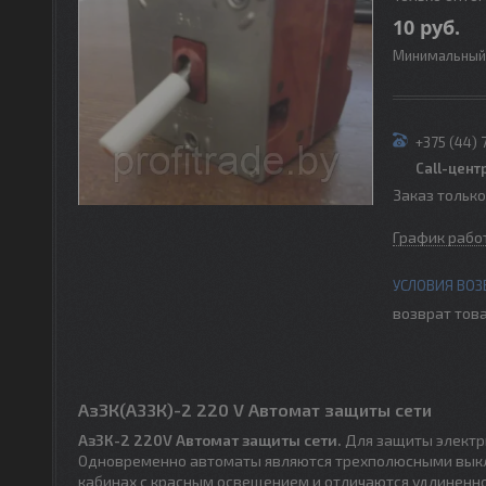
10
руб.
Минимальный 
+375 (44) 
Call-цент
Заказ тольк
График рабо
возврат това
Аз3К(АЗЗК)-2 220 V Автомат защиты сети
Аз3К-2 220V Автомат защиты сети.
Для защиты электри
Одновременно автоматы являются трехполюсными выклю
кабинах с красным освещением и отличаются удлиненно