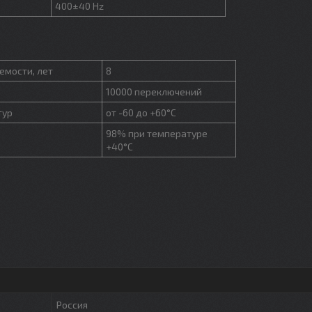
400±40 Hz
емости, лет
8
10000 переключений
тур
от -60 до +60°С
98% при температуре
+40°С
Россия