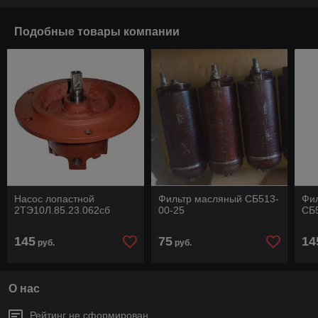
Подобные товары компании
Насос лопастной
Фильтр масляный СБ513-
Фил
2ТЭ10Л.85.23.062сб
00-25
СБ
145
75
14
руб.
руб.
О нас
Рейтинг не сформирован