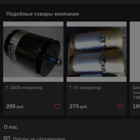
Подобные товары компании
Г-3000 генератор
Г-74 генератор
Ше
ген
74
295
275
19
руб.
руб.
О нас
Рейтинг не сформирован