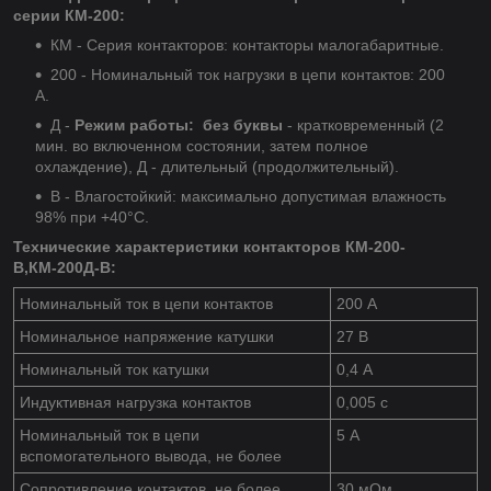
серии КМ-200:
КМ - Серия контакторов: контакторы малогабаритные.
200 - Номинальный ток нагрузки в цепи контактов: 200
А.
Д -
Режим работы: без буквы
- кратковременный (2
мин. во включенном состоянии, затем полное
охлаждение), Д - длительный (продолжительный).
В - Влагостойкий: максимально допустимая влажность
98% при +40°С.
Технические характеристики контакторов
КМ-200-
В,КМ-200Д-В:
Номинальный ток в цепи контактов
200 А
Номинальное напряжение катушки
27 В
Номинальный ток катушки
0,4 А
Индуктивная нагрузка контактов
0,005 с
Номинальный ток в цепи
5 А
вспомогательного вывода, не более
Сопротивление контактов, не более
30 мОм