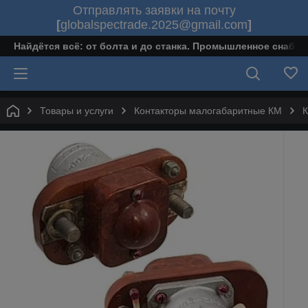
Отправлять заявки на почту
[
globalspectrade.2025@gmail.com
]
Найдётся всё: от болта и до станка. Промышленное снабж
Товары и услуги
Контакторы малогабаритные КМ
К