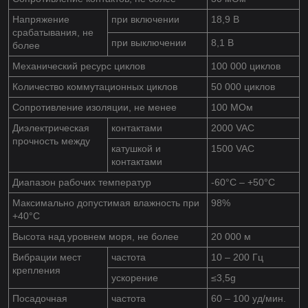
Напряжение
при включении
18,9 В
срабатывания, не
при выключении
8,1 В
более
Механический ресурс циклов
100 000 циклов
Количество коммутационных циклов
50 000 циклов
Сопротивление изоляции, не менее
100 МОм
Диэлектрическая
контактами
2000 VAC
прочность между
катушкой и
1500 VAC
контактами
Диапазон рабочих температур
-60°С – +50°С
Максимально допустимая влажность при
98%
+40°С
Высота над уровнем моря, не более
20 000 м
Вибрации мест
частота
10 – 200 Гц
крепления
ускорение
≤3,5g
Посадочная
частота
60 – 100 уд/мин.