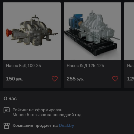
Насос КсД 100-35
Насос КсД 125-125
Нас
150
255
12
руб.
руб.
О нас
Рейтинг не сформирован
Менее 5 отзывов за последний год
Компания продает на
Deal.by