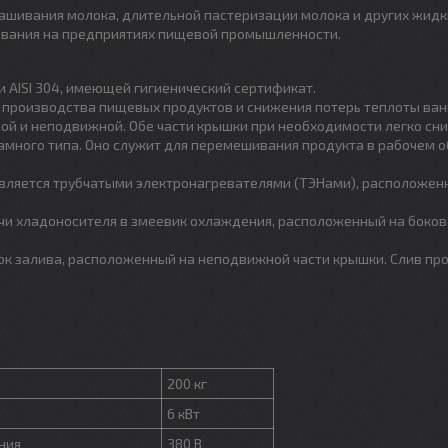
вашивания молока, длительной пастеризации молока и других жидк
ования на предприятиях пищевой промышленности.
 AISI 304, имеющей гигиенический сертификат.
 производства пищевых продуктов и снижения потерь теплоты ва
ой и неподвижной. Обе части крышки при необходимости легко сн
ного типа. Оно служит для перемешивания продукта в рабочем 
твляется трубчатыми электронагревателями (ТЭНами), расположен
чи хладоносителя в змеевик охлаждения, расположенный на боко
лок залива, расположенный на неподвижной части крышки. Слив пр
200 кг
6 кВт
ния
380 В