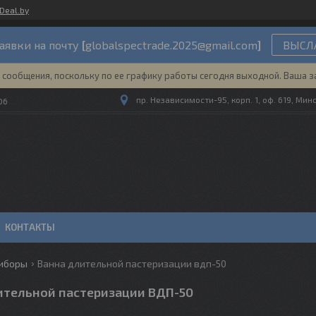
Deal.by
аявки на почту
[
globalspectrade.2025@gmail.com
]
ВЫСЛА
сообщения, поскольку по ее графику работы сегодня выходной. Ваша з
пр. Независимости-95, корп. 1, оф. 619, Мин
06
КОНТАКТЫ
риборы
Ванна длительной пастеризации вдп-50
ительной пастеризации ВДП-50