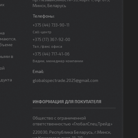
их
Минск, Беларусь
+375 (44) 733-90-11
Call-центр
нна
имаются.
+375 (17) 367-92-00
объеме
Тел./факс офиса
+375 (44) 717-41-06
ными в
Вадим, менеджер компании
вой
одукта
globalspectrade.2025@gmail.com
ИНФОРМАЦИЯ ДЛЯ ПОКУПАТЕЛЯ
Общество с ограниченной
ответственностью «ГлобалСпецТрейд»
220030, Республика Беларусь, г.Минск,
ул.Комсомольская, 11-7Д