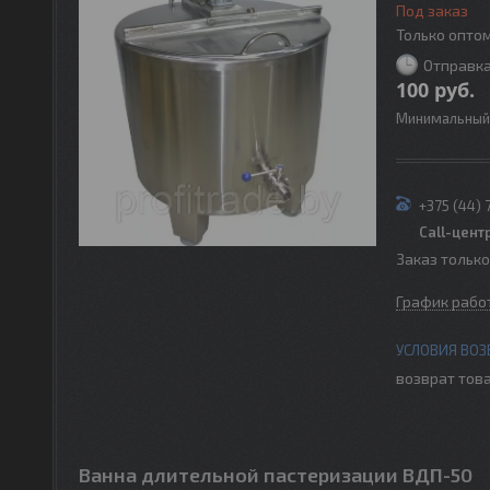
Под заказ
Только опто
Отправка
100
руб.
Минимальный 
+375 (44) 
Call-цент
Заказ тольк
График рабо
возврат това
Ванна длительной пастеризации ВДП-50