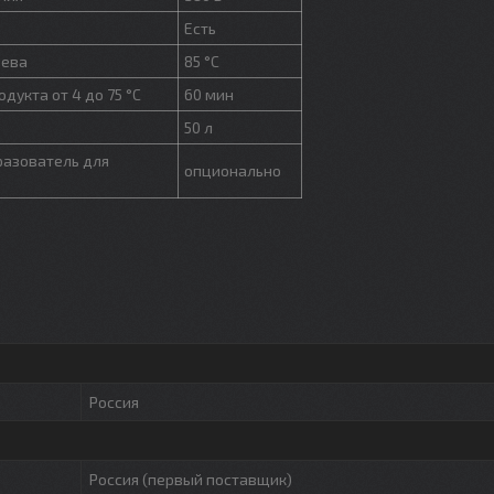
Есть
рева
85 °С
дукта от 4 до 75 °С
60 мин
50 л
разователь для
опционально
Россия
Россия (первый поставщик)