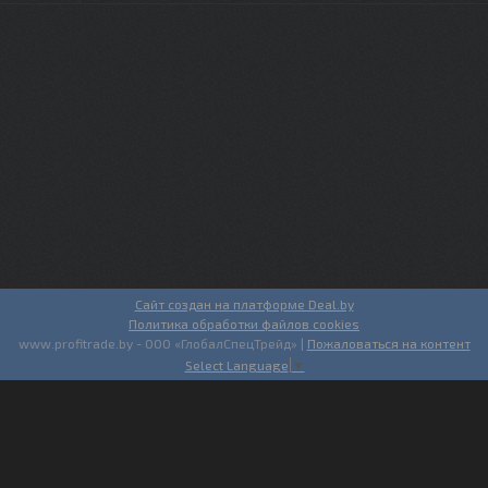
Сайт создан на платформе Deal.by
Политика обработки файлов cookies
www.profitrade.by - ООО «ГлобалСпецТрейд» |
Пожаловаться на контент
Select Language
▼