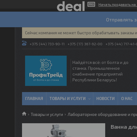
Начать продавать на 
Отправлять з
Сейчас компания не может быстро обрабатывать заказы и 
+375 (44) 733-90-11
+375 (17) 367-92-00
+375 (44) 717-41-
Найдётся всё: от болта и до
станка. Промышленное
снабжение предприятий
Республики Беларусь!
ГЛАВНАЯ
ТОВАРЫ И УСЛУГИ
НОВОСТИ
О НАС
Товары и услуги
Лабораторное оборудование и п
Ванна дл