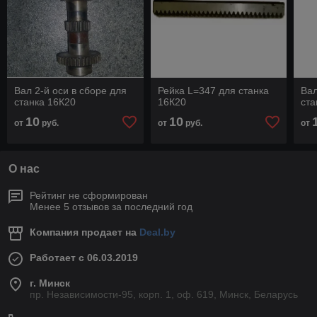
Вал 2-й оси в сборе для
Рейка L=347 для станка
Вал
станка 16К20
16К20
ста
10
10
от
руб.
от
руб.
от
О нас
Рейтинг не сформирован
Менее 5 отзывов за последний год
Компания продает на
Deal.by
Работает с 06.03.2019
г. Минск
пр. Независимости-95, корп. 1, оф. 619, Минск, Беларусь