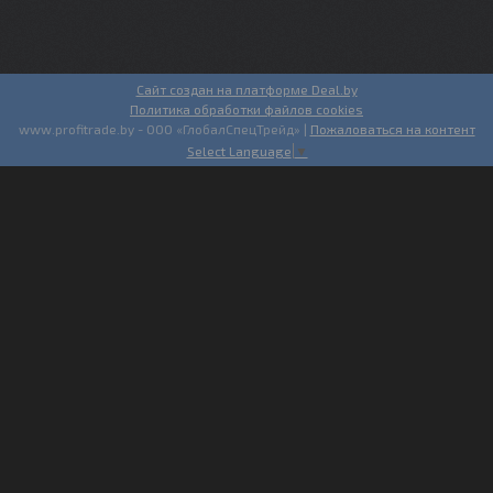
Сайт создан на платформе Deal.by
Политика обработки файлов cookies
www.profitrade.by - ООО «ГлобалСпецТрейд» |
Пожаловаться на контент
Select Language
▼