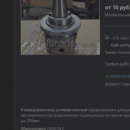
от
10
руб
Минимальный 
+375 (44) 
Call-цент
Заказ тольк
График рабо
возврат това
Резцедержатель универсальный
предназначен для рас
автоматическую радиальную подачу резца во время вра
до 250мм.
Маркировка
2450.743