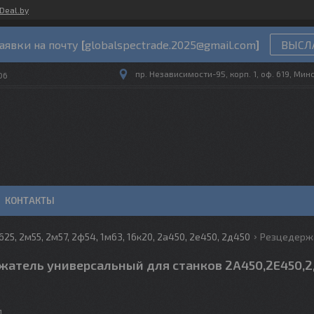
Deal.by
аявки на почту
[
globalspectrade.2025@gmail.com
]
ВЫСЛА
пр. Независимости-95, корп. 1, оф. 619, Мин
06
КОНТАКТЫ
25, 2м55, 2м57, 2ф54, 1м63, 16к20, 2а450, 2е450, 2д450
жатель универсальный для станков 2А450,2Е450,
м