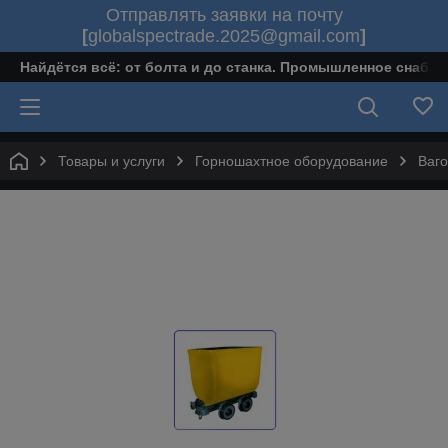
Отправлять заявки на почту
[
globalspectrade.2025@gmail.com
]
Найдётся всё: от болта и до станка. Промышленное снабж
Товары и услуги
Горношахтное оборудование
Ваго