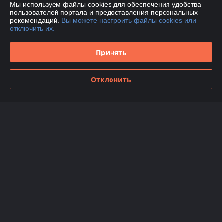
Мы используем файлы cookies для обеспечения удобства
пользователей портала и предоставления персональных
Доставка и оплата
рекомендаций.
Вы можете настроить файлы cookies или
отключить их.
График работы
Принять
Полная версия сайта
Отклонить
Политика обработки cookies
Сайт создан на платформе Deal.by
Информация для покупателя
Юридическое лицо:
Общество с ограниченной ответственностью
«ГлобалСпецТрейд»
220030, Республика Беларусь, г.Минск, ул.Комсомольская, 11-7Д
Регистрационный номер ЕГР: 193818085
УНП: 193818085
Регистрационный орган: Минский городской исполнительный комитет