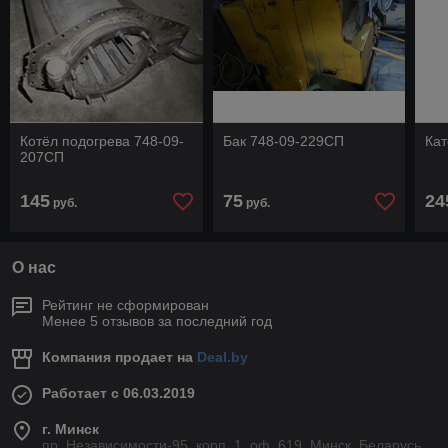
Котёл подогрева 748-09-
Бак 748-09-229СП
Кат
207СП
145
75
24
руб.
руб.
О нас
Рейтинг не сформирован
Менее 5 отзывов за последний год
Компания продает на
Deal.by
Работает с 06.03.2019
г. Минск
пр. Независимости-95, корп. 1, оф. 619, Минск, Беларусь