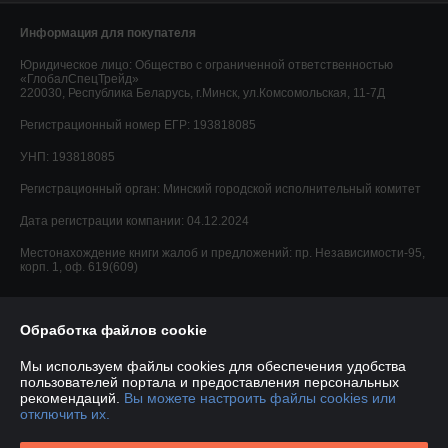
Информация для покупателя
Юридическое лицо:
Общество с ограниченной ответственностью
«ГлобалСпецТрейд»
220030, Республика Беларусь, г.Минск, ул.Комсомольская, 11-7Д
Регистрационный номер ЕГР: 193818085
УНП: 193818085
Регистрационный орган: Минский городской исполнительный комитет
Дата регистрации компании: 04.12.2024
Местонахождение книги жалоб и предложений: пр. Независимости-95,
корп. 1, оф. 619(609)
Обработка файлов cookie
Мы используем файлы cookies для обеспечения удобства
пользователей портала и предоставления персональных
рекомендаций.
Вы можете настроить файлы cookies или
отключить их.