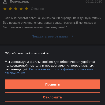
Покупатель
06.11.2020
Отлично
"Это был первый опыт нашей компании обращения в данную фирму. 
Все прошло отлично, оперативная связь, грамотный менеджер и 
быстрое выполнение заказа. Рекомендуем! "
Показать все отзывы
О нас
Обработка файлов cookie
Мы используем файлы cookies для обеспечения удобства
Контакты
пользователей портала и предоставления персональных
рекомендаций.
Вы можете настроить файлы cookies или
отключить их.
Доставка и оплата
Принять
График работы
Полная версия сайта
Отклонить