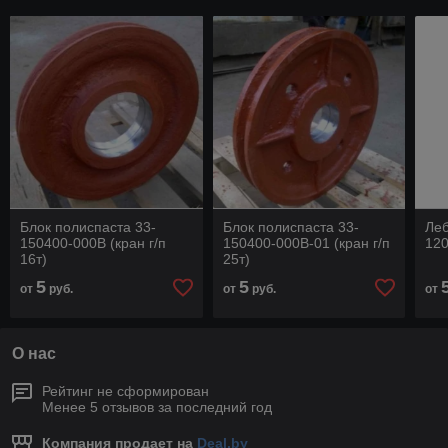
Блок полиспаста 33-
Блок полиспаста 33-
Леб
150400-000В (кран г/п
150400-000В-01 (кран г/п
12
16т)
25т)
5
5
от
руб.
от
руб.
от
О нас
Рейтинг не сформирован
Менее 5 отзывов за последний год
Компания продает на
Deal.by