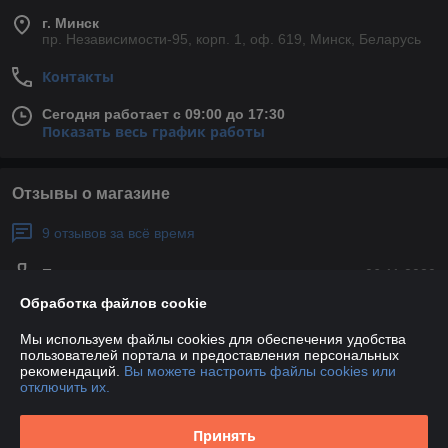
г. Минск
пр. Независимости-95, корп. 1, оф. 619, Минск, Беларусь
Контакты
Сегодня работает с 09:00 до 17:30
Показать весь график работы
Отзывы о магазине
9 отзывов за всё время
Покупатель
06.11.2020
Обработка файлов cookie
Отлично
Мы используем файлы cookies для обеспечения удобства
Всё это было хорошо, быстро, качественно и вовремя. Я 
пользователей портала и предоставления персональных
рекомендую вам эту фирму. 
рекомендаций.
Вы можете настроить файлы cookies или
отключить их.
Покупатель
06.11.2020
Принять