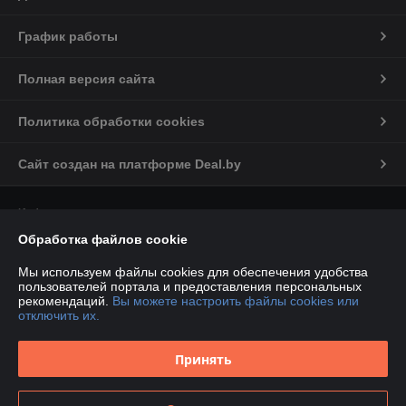
График работы
Полная версия сайта
Политика обработки cookies
Сайт создан на платформе Deal.by
Информация для покупателя
Обработка файлов cookie
Юридическое лицо:
Общество с ограниченной ответственностью
«ГлобалСпецТрейд»
220030, Республика Беларусь, г.Минск, ул.Комсомольская, 11-7Д
Мы используем файлы cookies для обеспечения удобства
пользователей портала и предоставления персональных
Регистрационный номер ЕГР: 193818085
рекомендаций.
Вы можете настроить файлы cookies или
отключить их.
УНП: 193818085
Регистрационный орган: Минский городской исполнительный комитет
Принять
Дата регистрации компании: 04.12.2024