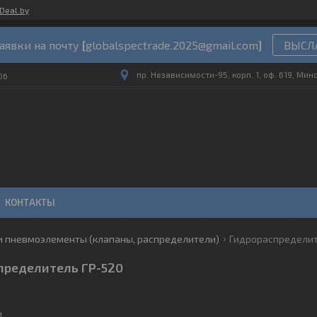
Deal.by
аявки на почту
[
globalspectrade.2025@gmail.com
]
ВЫСЛА
пр. Независимости-95, корп. 1, оф. 619, Мин
06
КОНТАКТЫ
и пневмоэлементы (клапаны, распределители)
Гидрораспределит
пределитель ГР-520
м