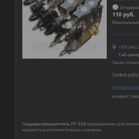
Отправка
110
руб.
Минимальный 
+375 (44) 
Call-цент
Заказ тольк
График рабо
возврат това
Гидрораспределитель ГР-520
предназначен для измен
жидкости в исполнительных клапанах.