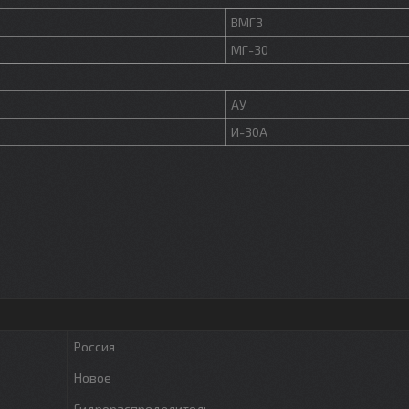
ВМГЗ
МГ-30
АУ
И-30А
Россия
Новое
Гидрораспределитель