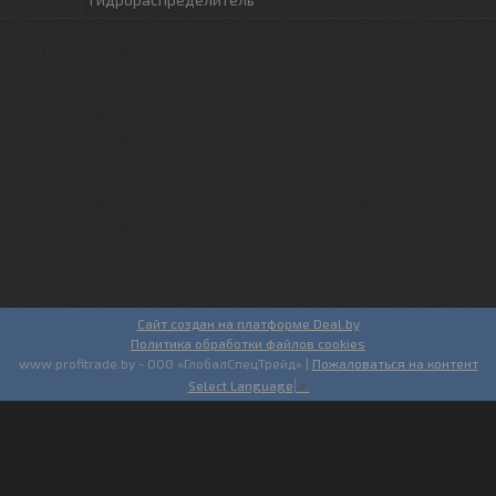
Сайт создан на платформе Deal.by
Политика обработки файлов cookies
www.profitrade.by - ООО «ГлобалСпецТрейд» |
Пожаловаться на контент
Select Language
▼