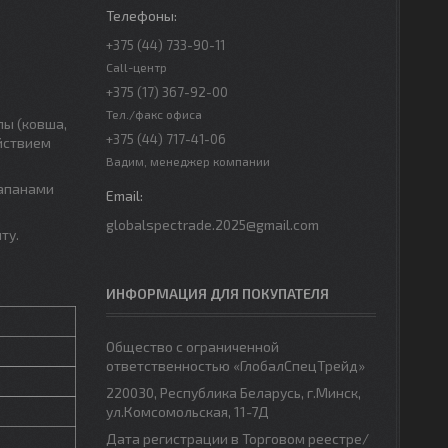
+375 (44) 733-90-11
Call-центр
+375 (17) 367-92-00
Тел./факс офиса
лы (ковша,
+375 (44) 717-41-06
йствием
Вадим, менеджер компании
лапанами
globalspectrade.2025@gmail.com
ту.
ИНФОРМАЦИЯ ДЛЯ ПОКУПАТЕЛЯ
Общество с ограниченной
ответственностью «ГлобалСпецТрейд»
220030, Республика Беларусь, г.Минск,
ул.Комсомольская, 11-7Д
Дата регистрации в Торговом реестре/