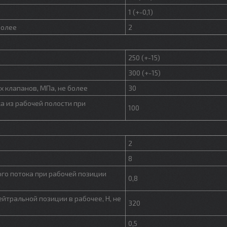
1 (+-0,1)
более
2
250 (+-15)
300 (+-15)
 клапанов, МПа, не более
30
а из рабочей полости при
100
2
8
го потока при рабочей позиции
0,8
йтральной позиции в рабочее, Н, не
320
0,5