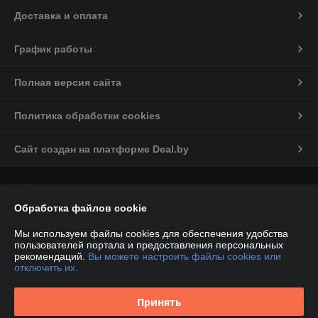
Доставка и оплата
График работы
Полная версия сайта
Политика обработки cookies
Сайт создан на платформе Deal.by
Информация для покупателя
Обработка файлов cookie
Юридическое лицо:
Общество с ограниченной ответственностью
«ГлобалСпецТрейд»
220030, Республика Беларусь, г.Минск, ул.Комсомольская, 11-7Д
Мы используем файлы cookies для обеспечения удобства
пользователей портала и предоставления персональных
Регистрационный номер ЕГР: 193818085
рекомендаций.
Вы можете настроить файлы cookies или
отключить их.
УНП: 193818085
Регистрационный орган: Минский городской исполнительный комитет
Принять