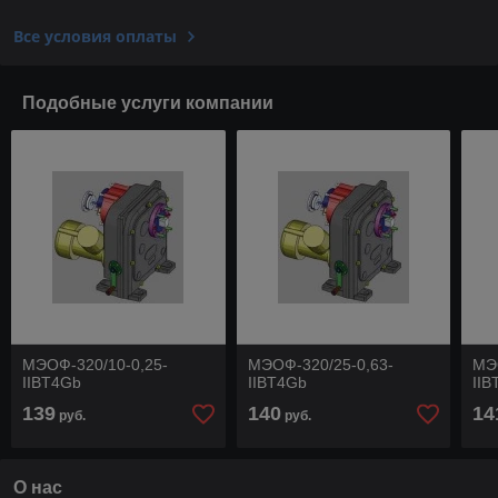
Все условия оплаты
Подобные услуги компании
МЭОФ-320/10-0,25-
МЭОФ-320/25-0,63-
МЭ
IIBT4Gb
IIBT4Gb
IIB
139
140
14
руб.
руб.
О нас