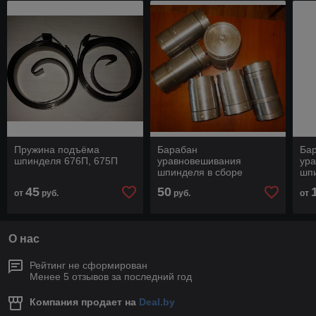
Пружина подъёма
Барабан
Ба
шпинделя 676П, 675П
уравновешивания
ур
шпинделя в сборе
шпи
2В440.400СБ
2А
45
50
от
руб.
руб.
от
О нас
Рейтинг не сформирован
Менее 5 отзывов за последний год
Компания продает на
Deal.by