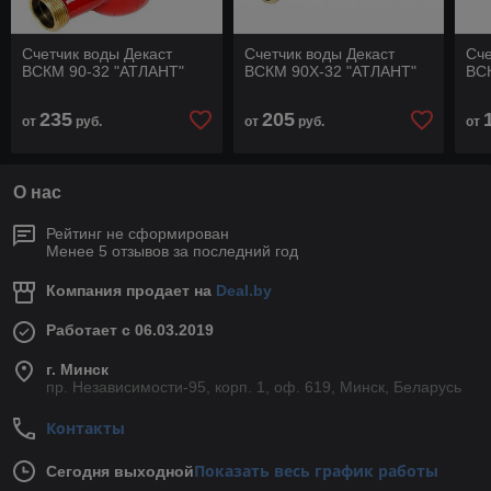
Счетчик воды Декаст
Счетчик воды Декаст
Сче
ВСКМ 90-32 "АТЛАНТ"
ВСКМ 90Х-32 "АТЛАНТ"
ВС
235
205
от
руб.
от
руб.
от
О нас
Рейтинг не сформирован
Менее 5 отзывов за последний год
Компания продает на
Deal.by
Работает с 06.03.2019
г. Минск
пр. Независимости-95, корп. 1, оф. 619, Минск, Беларусь
Контакты
Показать весь график работы
Сегодня выходной