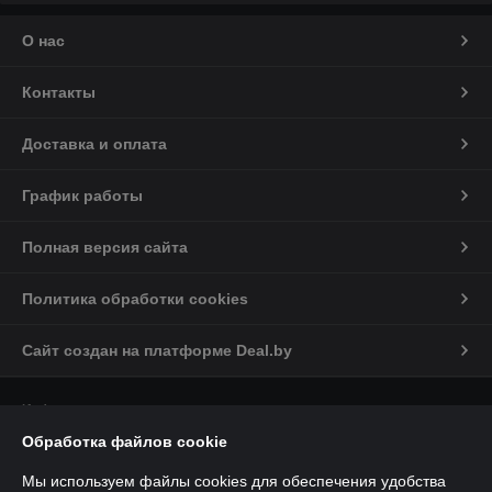
О нас
Контакты
Доставка и оплата
График работы
Полная версия сайта
Политика обработки cookies
Сайт создан на платформе Deal.by
Информация для покупателя
Обработка файлов cookie
Юридическое лицо:
Общество с ограниченной ответственностью
«ГлобалСпецТрейд»
220030, Республика Беларусь, г.Минск, ул.Комсомольская, 11-7Д
Мы используем файлы cookies для обеспечения удобства