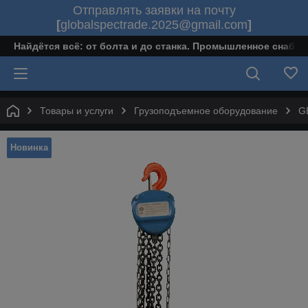
Отправлять заявки на почту
[
globalspectrade.2025@gmail.com
]
Найдётся всё: от болта и до станка. Промышленное снабж
Товары и услуги
Грузоподъемное оборудование
G
Новинка