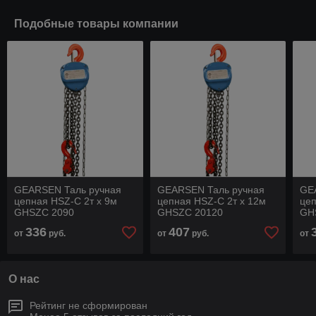
Подобные товары компании
GEARSEN Таль ручная
GEARSEN Таль ручная
GE
цепная HSZ-C 2т х 9м
цепная HSZ-C 2т х 12м
цеп
GHSZC 2090
GHSZC 20120
GH
336
407
от
руб.
от
руб.
от
О нас
Рейтинг не сформирован