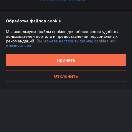
О нас
Обработка файлов cookie
Мы используем файлы cookies для обеспечения удобства
Контакты
пользователей портала и предоставления персональных
рекомендаций.
Вы можете настроить файлы cookies или
отключить их.
Доставка и оплата
Принять
График работы
Полная версия сайта
Отклонить
Политика обработки cookies
Сайт создан на платформе Deal.by
Информация для покупателя
Юридическое лицо:
Общество с ограниченной ответственностью