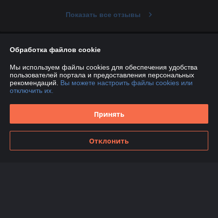
Показать все отзывы
О нас
Обработка файлов cookie
Мы используем файлы cookies для обеспечения удобства
Контакты
пользователей портала и предоставления персональных
рекомендаций.
Вы можете настроить файлы cookies или
отключить их.
Доставка и оплата
Принять
График работы
Полная версия сайта
Отклонить
Политика обработки cookies
Сайт создан на платформе Deal.by
Информация для покупателя