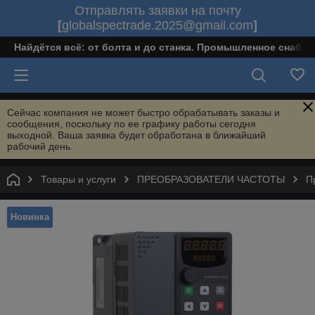
Отправлять заявки на почту
[
globalspectrade.2025@gmail.com
]
Найдётся всё: от болта и до станка. Промышленное снабж
Сейчас компания не может быстро обрабатывать заказы и
сообщения, поскольку по ее графику работы сегодня
выходной. Ваша заявка будет обработана в ближайший
рабочий день.
Товары и услуги
ПРЕОБРАЗОВАТЕЛИ ЧАСТОТЫ
П
Новинка