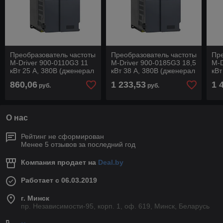
Преобразователь частоты
Преобразователь частоты
Пре
M-Driver 900-0110G3 11
M-Driver 900-0185G3 18,5
M-D
кВт 25 А, 380В (дженерал
кВт 38 А, 380В (дженерал
кВт
версия)
версия)
вер
860,06
1 233,53
1 
руб.
руб.
О нас
Рейтинг не сформирован
Менее 5 отзывов за последний год
Компания продает на
Deal.by
Работает с 06.03.2019
г. Минск
пр. Независимости-95, корп. 1, оф. 619, Минск, Беларусь