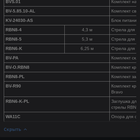
BVS.01
Комплект нак
BV-5.85.10-AL
Комплект све
KV-24030-AS
Блок питания
RBN8-4
4,3 м
Стрела для ш
RBN8-5
5,3 м
Стрела для ш
RBN6-K
6,25 м
Стрела для ш
BV-PA
Комплект скл
BV-O.RBN8
Комплект кре
RBN8-PL
Комплект заг
BV-R90
Комплект кре
Bravo
RBN6-K-PL
Заглушка для
стрелы RBN6
WA11C
Опора для ст
Скрыть