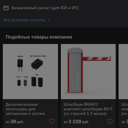
Безналичный расчет (для ЮЛ и ИП)
Все условия оплаты
Подобные товары компании
Дополнительные
Шлагбаум BRAVO:
Шл
аксессуары для
комплект шлагбаума BV-5
ком
автоматики и систем
(со стрелой 5,3 метра)
(со
доступа (шлагбаумы)
39
3 228
от
руб.
от
руб.
от
Alutech