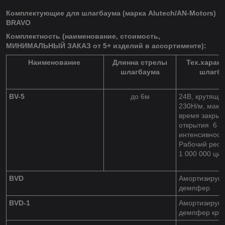
Комплектующие для шлагбаума (марка Alutech/AN-Motors)
BRAVO
Комплектность (наименование, стоимость,
МИНИМАЛЬНЫЙ ЗАКАЗ от 5+ изделий в ассортименте):
Наименование
Длинна стрелы
Тех.харак
шлагбаума
шлагб
BV-5
до 6м
24В, крутящи
230Н/м, макс
время закрыт
открытия
6 с
интенсивност
Рабочий ресу
1 000 000 цик
BVD
Амортизирую
демпфер
BVD-1
Амортизирую
демпфер кра