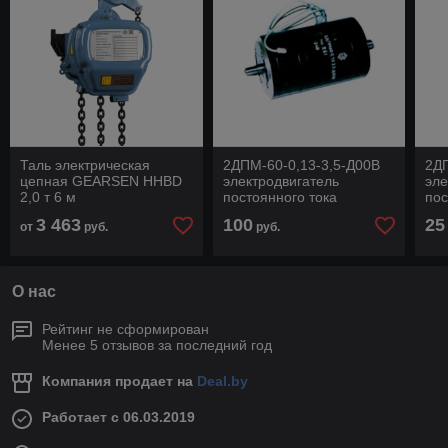
Таль электрическая
2ДПМ-60-0,13-3,5-Д00В
2ДП
цепная GEARSEN HHBD
электродвигатель
эле
2,0 т 6 м
постоянного тока
пос
моментный
мо
3 463
100
25
от
руб.
руб.
О нас
Рейтинг не сформирован
Менее 5 отзывов за последний год
Компания продает на
Deal.by
Работает с 06.03.2019