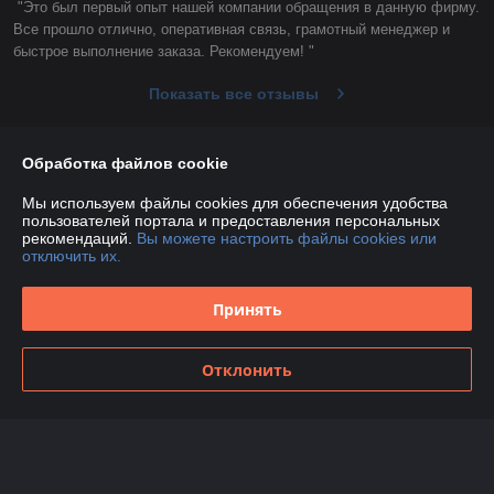
"Это был первый опыт нашей компании обращения в данную фирму. 
Все прошло отлично, оперативная связь, грамотный менеджер и 
быстрое выполнение заказа. Рекомендуем! "
Показать все отзывы
Обработка файлов cookie
О нас
Мы используем файлы cookies для обеспечения удобства
пользователей портала и предоставления персональных
Контакты
рекомендаций.
Вы можете настроить файлы cookies или
отключить их.
Доставка и оплата
Принять
График работы
Отклонить
Полная версия сайта
Политика обработки cookies
Сайт создан на платформе Deal.by