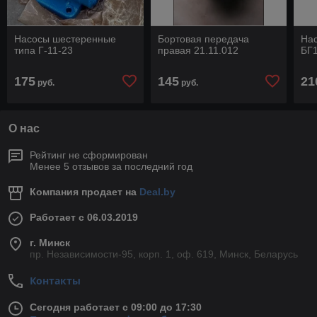
Насосы шестеренные
Бортовая передача
Нас
типа Г-11-23
правая 21.11.012
БГ1
175
145
21
руб.
руб.
О нас
Рейтинг не сформирован
Менее 5 отзывов за последний год
Компания продает на
Deal.by
Работает с 06.03.2019
г. Минск
пр. Независимости-95, корп. 1, оф. 619, Минск, Беларусь
Контакты
Сегодня работает с 09:00 до 17:30