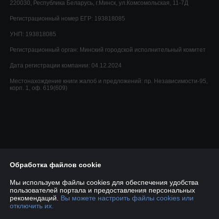
220030, Республика Беларусь, г.Минск, ул.Комсомольская, 11-7Д
Регистрационный номер ЕГР: 193818085
УНП: 193818085
Регистрационный орган: Минский городской исполнительный комитет
Дата регистрации компании: 04.12.2024
Местонахождение книги жалоб и предложений: пр. Независимости-95,
корп. 1, оф. 619(609)
Обработка файлов cookie
Мы используем файлы cookies для обеспечения удобства
пользователей портала и предоставления персональных
рекомендаций.
Вы можете настроить файлы cookies или
отключить их.