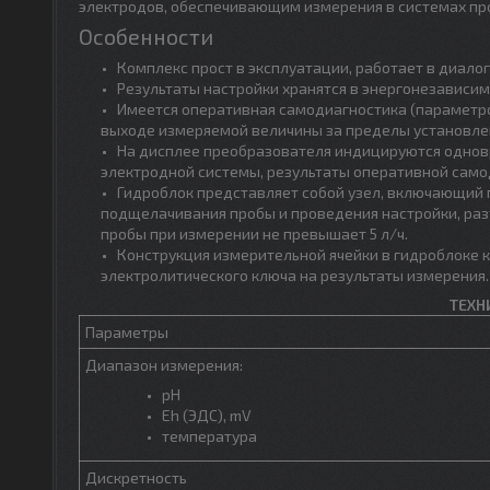
электродов, обеспечивающим измерения в системах про
Особенности
Комплекс прост в эксплуатации, работает в диало
Результаты настройки хранятся в энергонезависим
Имеется оперативная самодиагностика (параметро
выходе измеряемой величины за пределы установле
На дисплее преобразователя индицируются однов
электродной системы, результаты оперативной само
Гидроблок представляет собой узел, включающий п
подщелачивания пробы и проведения настройки, раз
пробы при измерении не превышает 5 л/ч.
Конструкция измерительной ячейки в гидроблоке к
электролитического ключа на результаты измерения.
ТЕХН
Параметры
Диапазон измерения:
рН
Eh (ЭДС), mV
температура
Дискретность