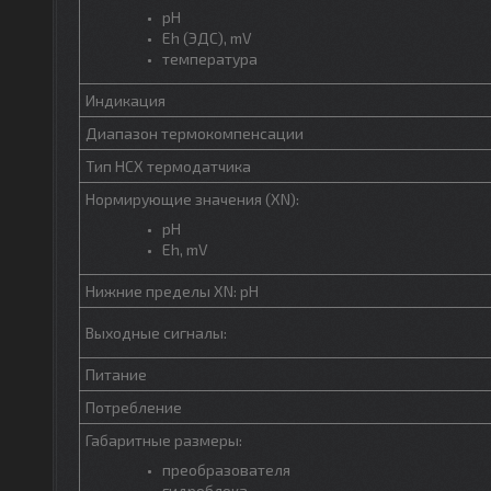
рН
Eh (ЭДС), mV
температура
Индикация
Диапазон термокомпенсации
Тип НСХ термодатчика
Нормирующие значения (XN):
pH
Eh, mV
Нижние пределы XN: pH
Выходные сигналы:
Питание
Потребление
Габаритные размеры:
преобразователя
гидроблока