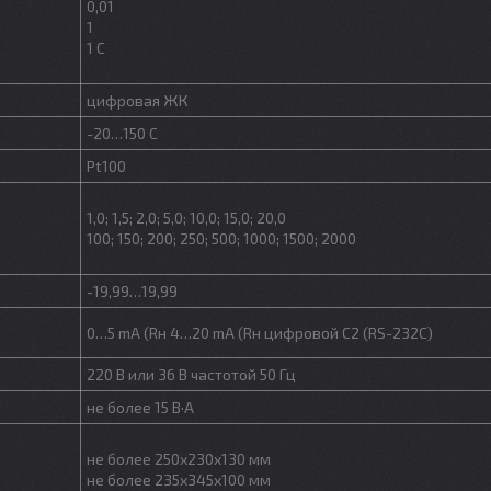
0,01
1
1 С
цифровая ЖК
-20…150 С
Pt100
1,0; 1,5; 2,0; 5,0; 10,0; 15,0; 20,0
100; 150; 200; 250; 500; 1000; 1500; 2000
-19,99…19,99
0…5 mA (Rн 4…20 mA (Rн цифровой C2 (RS-232C)
220 В или 36 В частотой 50 Гц
не более 15 В·А
не более 250х230х130 мм
не более 235х345х100 мм