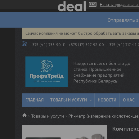
Начать продавать на 
Отправлять з
Сейчас компания не может быстро обрабатывать заказы и 
+375 (44) 733-90-11
+375 (17) 367-92-00
+375 (44) 717-41-
Найдётся всё: от болта и до
станка. Промышленное
снабжение предприятий
Республики Беларусь!
ГЛАВНАЯ
ТОВАРЫ И УСЛУГИ
НОВОСТИ
О НАС
Товары и услуги
Ph-метр (измерение кислотно-ще
Комплекс