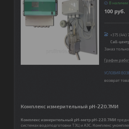
В наличии
100
руб.
+375 (44) 
Call-цент
Заказ тольк
График рабо
возврат това
Комплекс измерительный рН-220.7МИ
Комплекс измерительный pH-метр pH-220.7МИ
предна
системах водоподготовки ТЭЦ и АЭС. Комплекс укомпл