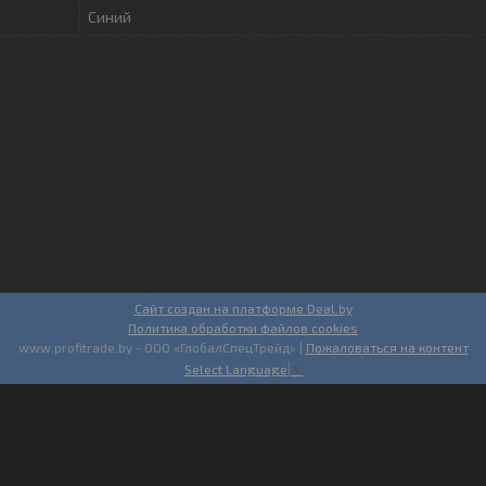
Синий
Сайт создан на платформе Deal.by
Политика обработки файлов cookies
www.profitrade.by - ООО «ГлобалСпецТрейд» |
Пожаловаться на контент
Select Language
▼