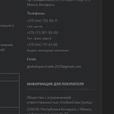
Минск, Беларусь
+375 (44) 733-90-11
изация о
Call-центр
+375 (17) 367-92-00
Тел./факс офиса
течения,
+375 (44) 717-41-06
щей
Вадим, менеджер компании
globalspectrade.2025@gmail.com
ИНФОРМАЦИЯ ДЛЯ ПОКУПАТЕЛЯ
Общество с ограниченной
ответственностью «ГлобалСпецТрейд»
220030, Республика Беларусь, г.Минск,
ул.Комсомольская, 11-7Д