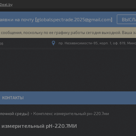
Deal.by
аявки на почту
[
globalspectrade.2025@gmail.com
]
ВЫСЛА
сообщения, поскольку по ее графику работы сегодня выходной. Ваша з
пр. Независимости-95, корп. 1, оф. 619, Мин
06
КОНТАКТЫ
лочной среды)
Комплекс измерительный рн-220.7ми
 измерительный рН-220.7МИ