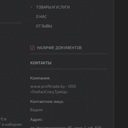
ТОВАРЫ И УСЛУГИ
О НАС
ОТЗЫВЫ
НАЛИЧИЕ ДОКУМЕНТОВ
КОНТАКТЫ
www.profitrade.by - ООО
«ГлобалСпецТрейд»
Вадим
H) в
Т и набором
пр. Независимости-95, корп. 1, оф. 619,